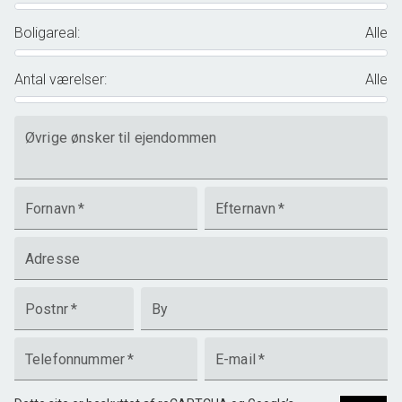
Ønsker du også det bedste for din nuværende villa, villalejlighed,
rækkehus, ejerlejlighed, andelslejlighed, sommerhus eller byggegrund,
Boligareal
:
Alle
så kontakt os på tlf. 91550555 eller på
kontakt@GUNDEogGUNDE.dk
- så kommer vi gerne forbi med en gratis og uforpligtende vurdering.
Antal værelser
:
Alle
Øvrige ønsker til ejendommen
Fornavn
*
Efternavn
*
Adresse
Postnr
*
By
Telefonnummer
*
E-mail
*