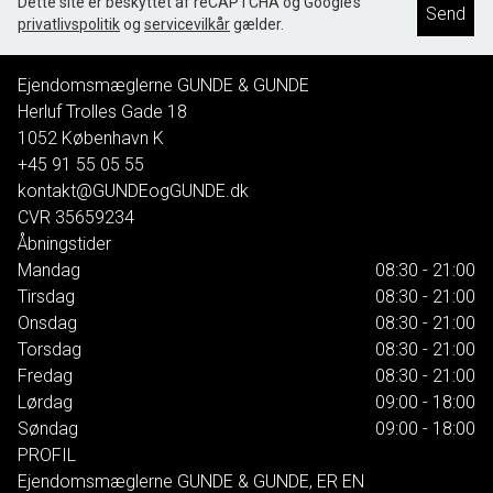
Dette site er beskyttet af reCAPTCHA og Google’s
Send
privatlivspolitik
og
servicevilkår
gælder.
Ejendomsmæglerne GUNDE & GUNDE
Herluf Trolles Gade 18
1052
København K
+45 91 55 05 55
kontakt@GUNDEogGUNDE.dk
CVR
35659234
Åbningstider
Mandag
08:30 - 21:00
Tirsdag
08:30 - 21:00
Onsdag
08:30 - 21:00
Torsdag
08:30 - 21:00
Fredag
08:30 - 21:00
Lørdag
09:00 - 18:00
Søndag
09:00 - 18:00
PROFIL
Ejendomsmæglerne GUNDE & GUNDE, ER EN