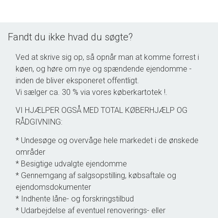
forbinder Næstved med København over Køge.
EJENDO
Er opført i eksklusiv og moderne stil med store glas partier,
Fandt du ikke hvad du søgte?
hvide facader og ensidig taghældning i savtakket arkitektur.
Ved at skrive sig op, så opnår man at komme forrest i
Foreningen som består af 20 lejligheder, er professionelt drevet,
køen, og høre om nye og spændende ejendomme -
med fokus på omkostninger og stabilitet i boligafgiften.
inden de bliver eksponeret offentligt.
Fællesfaciliteterne omhandler: Egen (mulighed for El-lader) og
Vi sælger ca. 30 % via vores køberkartotek !.
fælles P-pladser. Opbevaringsskur. Grønne arealer og
.
legeplads
Husdyrhold er: Tilladt - med begrænsninger.
VI HJÆLPER OGSÅ MED TOTAL KØBERHJÆLP OG
Udlejning er: Tilladt - med begrænsninger.
RÅDGIVNING:
BO
* Undesøge og overvåge hele markedet i de ønskede
Er tegnet med henblik på, at skulle være et godt sted for
områder
mennesker at opholde sig. Således er lysindfaldet og
* Besigtige udvalgte ejendomme
planløsning prioriteret højt, med bl.a. store vinduespartier og
* Gennemgang af salgsopstilling, købsaftale og
stor loftshøjde. Opvarmningen sker via eget gasfyr til
ejendomsdokumenter
gulvvarme over alt. Stofa, Fibia mf. leverer
tv / internet.
* Indhente låne- og forskringstilbud
Følgende medfølger uden beregning: Udhæng over hoveddør. Læsejl
* Udarbejdelse af eventuel renoverings- eller
mod terrasse. Gardiner i køkken og værelse. Persienner i dør,