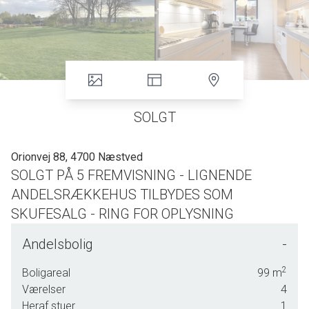
SOLGT
Orionvej 88, 4700 Næstved
SOLGT PÅ 5 FREMVISNING - LIGNENDE
ANDELSRÆKKEHUS TILBYDES SOM
SKUFESALG - RING FOR OPLYSNING
USÆDVANLIG FLOT OG ATTRAKTIV
Andelsbolig
-
ANDELSRÆKKEHUS FRA 2008 - MED HAVE
OG P-PLADS
2
Boligareal
99
m
Værelser
4
STILLE BELIGGENHED
Heraf stuer
1