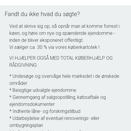
Fandt du ikke hvad du søgte?
Ved at skrive sig op, så opnår man at komme forrest i
køen, og høre om nye og spændende ejendomme -
inden de bliver eksponeret offentligt.
Vi sælger ca. 30 % via vores køberkartotek !.
VI HJÆLPER OGSÅ MED TOTAL KØBERHJÆLP OG
RÅDGIVNING:
* Undesøge og overvåge hele markedet i de ønskede
områder
* Besigtige udvalgte ejendomme
* Gennemgang af salgsopstilling, købsaftale og
ejendomsdokumenter
* Indhente låne- og forskringstilbud
* Udarbejdelse af eventuel renoverings- eller
ombygningsplan