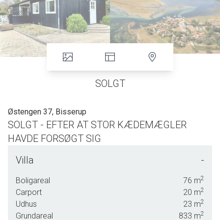
SOLGT
Østengen 37, Bisserup
SOLGT - EFTER AT STOR KÆDEMÆGLER
HAVDE FORSØGT SIG
BISSERUP - ET ENESTÅENDE STYKKE DANSK NATUR
Villa
-
MELLEM NÆSTVED OG SKÆLSKØR
2
Boligareal
76
m
2
KUN 1.5 TIMES KØRSEL FRA KØBENHAVN
Carport
20
m
2
Udhus
23
m
3 GOLFBANER INDENFOR 20 KILOMETER
2
Grundareal
833
m