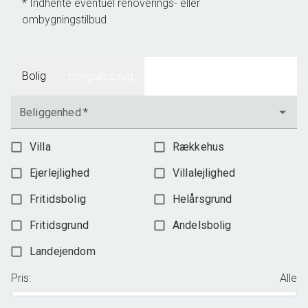
* Indhente eventuel renoverings- eller
ombygningstilbud
Bolig
Boliglandbrug
Beliggenhed
*
Villa
Rækkehus
Ejerlejlighed
Villalejlighed
Fritidsbolig
Helårsgrund
Fritidsgrund
Andelsbolig
Landejendom
Pris
:
Alle