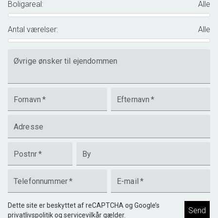
Boligareal
:
Alle
Antal værelser
:
Alle
Øvrige ønsker til ejendommen
Fornavn
*
Efternavn
*
Adresse
Postnr
*
By
Telefonnummer
*
E-mail
*
Dette site er beskyttet af reCAPTCHA og Google’s
Send
privatlivspolitik
og
servicevilkår
gælder.