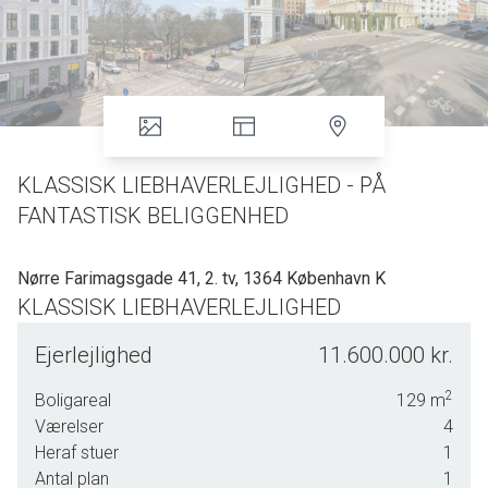
KLASSISK LIEBHAVERLEJLIGHED - PÅ
FANTASTISK BELIGGENHED
Nørre Farimagsgade 41, 2. tv, 1364 København K
KLASSISK LIEBHAVERLEJLIGHED
I DET EFTERTRAGTEDE ”NANSENSGADE
Ejerlejlighed
11.600.000 kr.
KVARTER”
2
Boligareal
129
m
SKØNNE OMGIVELSER OG FANTASTISK
Værelser
4
ATMOSFÆRE
Heraf stuer
1
Antal plan
1
UDSIGT UDOVER ØRSTEDSPARKEN FRA