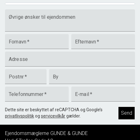
Øvrige ønsker til ejendommen
Fornavn
*
Efternavn
*
Adresse
Postnr
*
By
Telefonnummer
*
E-mail
*
Dette site er beskyttet af reCAPTCHA og Google’s
Send
privatlivspolitik
og
servicevilkår
gælder.
Ejendomsmæglerne GUNDE & GUNDE