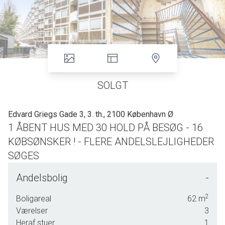
SOLGT
Edvard Griegs Gade 3, 3. th., 2100 København Ø
1 ÅBENT HUS MED 30 HOLD PÅ BESØG - 16
KØBSØNSKER ! - FLERE ANDELSLEJLIGHEDER
SØGES
RIGTIG GOD OG BILLIG ANDELSLEJLIGHED
Andelsbolig
-
STILLE OG TRYG BELIGGENHED
I GOD OG VELDREVET FORENING
2
Boligareal
62
m
OPRINDELIGT 3 VÆRELSER– KAN REETABLERES
Værelser
3
SYDVENDT ALTAN
Heraf stuer
1