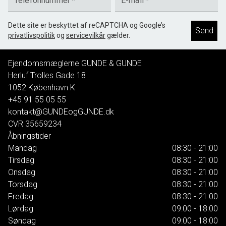
Telefonnummer
*
E-mail
*
Dette site er beskyttet af reCAPTCHA og Google’s
Send
privatlivspolitik
og
servicevilkår
gælder.
Ejendomsmæglerne GUNDE & GUNDE
Herluf Trolles Gade 18
1052
København K
+45 91 55 05 55
kontakt@GUNDEogGUNDE.dk
CVR
35659234
Åbningstider
Mandag
08:30 - 21:00
Tirsdag
08:30 - 21:00
Onsdag
08:30 - 21:00
Torsdag
08:30 - 21:00
Fredag
08:30 - 21:00
Lørdag
09:00 - 18:00
Søndag
09:00 - 18:00